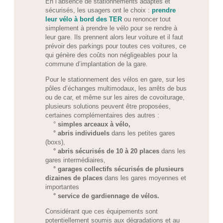
En l’absence de stationnements adaptés et
sécurisés, les usagers ont le choix :
prendre
leur vélo à bord des TER
ou renoncer tout
simplement à prendre le vélo pour se rendre à
leur gare. Ils prennent alors leur voiture et il faut
prévoir des parkings pour toutes ces voitures, ce
qui génère des coûts non négligeables pour la
commune d’implantation de la gare.
Pour le stationnement des vélos en gare, sur les
pôles d’échanges multimodaux, les arrêts de bus
ou de car, et même sur les aires de covoiturage,
plusieurs solutions peuve
nt être proposées,
certaines complémentaires des autres :
°
simples arceaux à vélo,
° abris individuels
dans les petites gares
(boxs),
° abris sécurisés de 10 à 20 places
dans les
gares intermédiaires,
° garages collectifs sécurisés de plusieurs
dizaines de places
dans les gares moyennes et
importantes
° service de gardiennage de vélos.
Considérant que ces équipements sont
potentiellement soumis aux dégradations et au